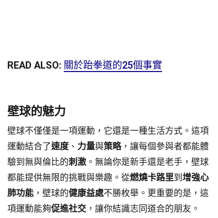
READ ALSO:
關於跆拳道的25個事實
壁球的魅力
壁球不僅僅是一項運動，它還是一種生活方式。這項
運動結合了
速度
、
力量
與
策略
，讓每個參與者都能體
驗到無與倫比的
刺激
。無論你是新手還是老手，壁球
都能提供無限的挑戰與樂趣。從
燃燒卡路里
到
增強心
肺功能
，壁球的
健康益處
不勝枚舉。更重要的是，這
項運動能夠
促進社交
，讓你結識志同道合的朋友。