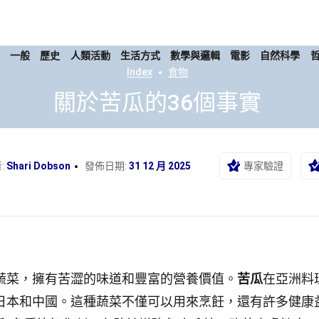
康
一般
歷史
人類活動
生活方式
數學與邏輯
電影
自然科學
Index
食物
關於苦瓜的36個事實
:
Shari Dobson
發佈日期:
31 12 月 2025
專家驗證
蔬菜，擁有苦澀的味道和豐富的營養價值。
苦瓜
在亞洲料
日本和中國。這種蔬菜不僅可以用來烹飪，還有許多健康