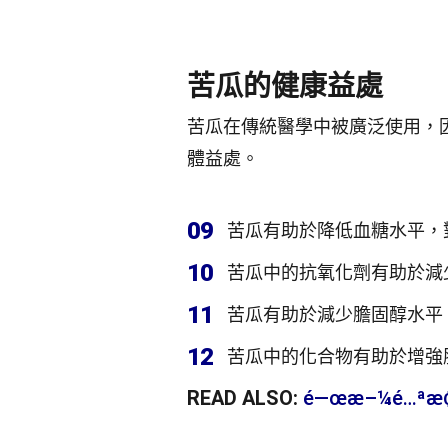
苦瓜的健康益處
苦瓜在傳統醫學中被廣泛使用，
體益處。
09
苦瓜有助於降低血糖水平，
10
苦瓜中的抗氧化劑有助於減
11
苦瓜有助於減少膽固醇水平
12
苦瓜中的化合物有助於增強
READ ALSO:
é—œæ–¼é…ªæ¢¨