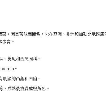
蔬菜，因其苦味而聞名。它在亞洲、非洲和加勒比地區廣
本事實。
瓜、黃瓜和西瓜同科。
rantia。
有明顯的凸起和凹陷。
等，成熟後會變成橙黃色。