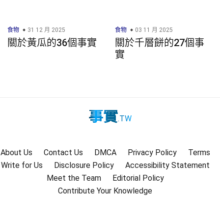
食物
31 12 月 2025
食物
03 11 月 2025
關於黃瓜的36個事實
關於千層餅的27個事
實
事實
.TW
About Us
Contact Us
DMCA
Privacy Policy
Terms
Write for Us
Disclosure Policy
Accessibility Statement
Meet the Team
Editorial Policy
Contribute Your Knowledge