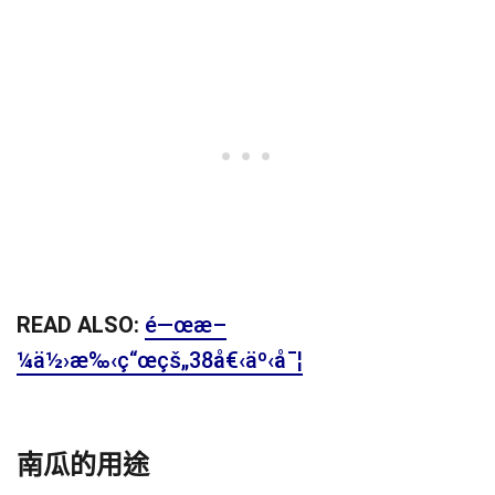
READ ALSO:
é—œæ–
¼ä½›æ‰‹ç“œçš„38å€‹äº‹å¯¦
南瓜的用途