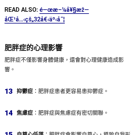
READ ALSO:
é—œæ–¼å¥§æž—
åŒ¹å…‹çš„32å€‹äº‹å¯¦
肥胖症的心理影響
肥胖症不僅影響身體健康，還會對心理健康造成影
響。
13
抑鬱症
：肥胖症患者更容易患抑鬱症。
14
焦慮症
：肥胖症與焦慮症有密切關聯。
15
自尊心低落
：肥胖症會影響自尊心，導致自我形