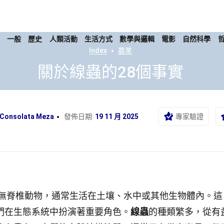
康
一般
歷史
人類活動
生活方式
數學與邏輯
電影
自然科學
Index
農業
關於線蟲的28個事實
Consolata Meza
發佈日期:
19 11 月 2025
專家驗證
無脊椎動物，通常生活在土壤、水中或其他生物體內。這
們在生態系統中扮演著重要角色。
線蟲
的種類繁多，從有