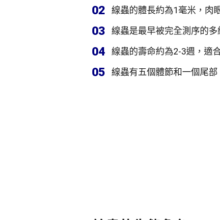
02
線蟲的體長約為1毫米，肉
03
線蟲是最早被完全測序的多
04
線蟲的壽命約為2-3週，適
05
線蟲有五個體節和一個尾部