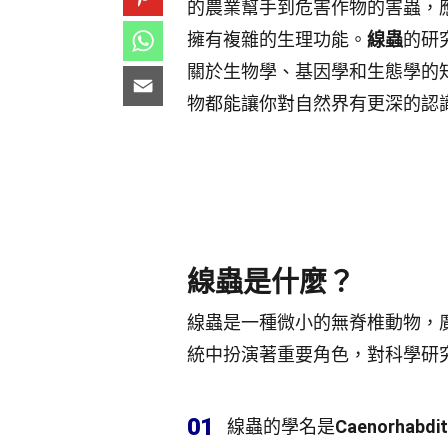
的農業幫手到危害作物的害蟲，
擁有複雜的生理功能。
線蟲
的研
關於生物學、基因學和生態學的
物都能讓你對自然界有更深的認
線蟲是什麼？
線蟲是一種微小的無脊椎動物，
統中扮演著重要角色，對科學研
01
線蟲的學名是
Caenorhabdit