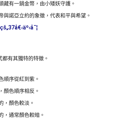
頭藏有一鍋金幣，由小矮妖守護。
帝與諾亞立約的象徵，代表和平與希望。
š„37å€‹äº‹å¯¦
式都有其獨特的特徵。
色順序從紅到紫。
，顏色順序相反。
的，顏色較淡。
的，通常顏色較暗。