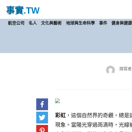
事實
.TW
航空公司
名人
文化與藝術
地球與生命科學
事件
健身與健
撰寫者
彩虹
，這個自然界的奇觀，總是
現象。當陽光穿過雨滴時，光線