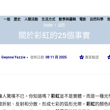
康
一般
歷史
人類活動
生活方式
數學與邏輯
電影
自然科學
Index
自然
關於彩虹的25個事實
:
Gwynne Yazzie
發佈日期:
08 11 月 2025
專家驗證
讓人驚嘆不已。你知道嗎？
彩虹
並不是實體，而是一種光
被折射、反射和分散，形成七彩的弧形光帶。
彩虹
的顏色