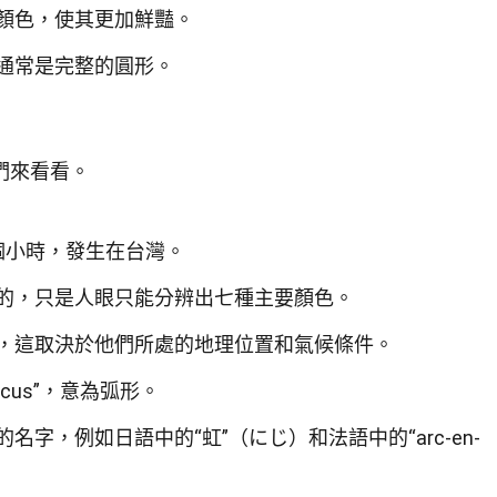
顏色，使其更加鮮豔。
通常是完整的圓形。
們來看看。
個小時，發生在台灣。
的，只是人眼只能分辨出七種主要顏色。
，這取決於他們所處的地理位置和氣候條件。
cus”，意為弧形。
字，例如日語中的“虹”（にじ）和法語中的“arc-en-