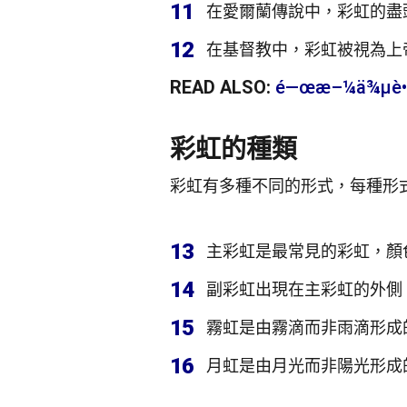
11
在愛爾蘭傳說中，彩虹的盡
12
在基督教中，彩虹被視為上
READ ALSO:
é—œæ–¼ä¾µè•ç
彩虹的種類
彩虹有多種不同的形式，每種形
13
主彩虹是最常見的彩虹，顏
14
副彩虹出現在主彩虹的外側
15
霧虹是由霧滴而非雨滴形成
16
月虹是由月光而非陽光形成