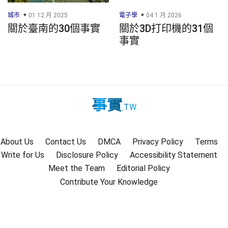
城市
01 12 月 2025
電子學
04 1 月 2026
關於臺南的30個事實
關於3D打印機的31個
事實
事實
.TW
About Us
Contact Us
DMCA
Privacy Policy
Terms
Write for Us
Disclosure Policy
Accessibility Statement
Meet the Team
Editorial Policy
Contribute Your Knowledge