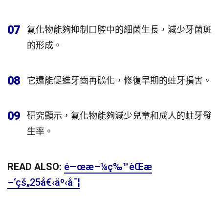
07
氟化物能夠抑制口腔中的細菌生長，減少牙菌斑
的形成。
08
它還能促進牙齒再礦化，修復早期的蛀牙損害。
09
研究顯示，氟化物能夠減少兒童和成人的蛀牙發
生率。
READ ALSO:
é—œæ–¼ç‰™èŒæ
–‘çš„25å€‹äº‹å¯¦