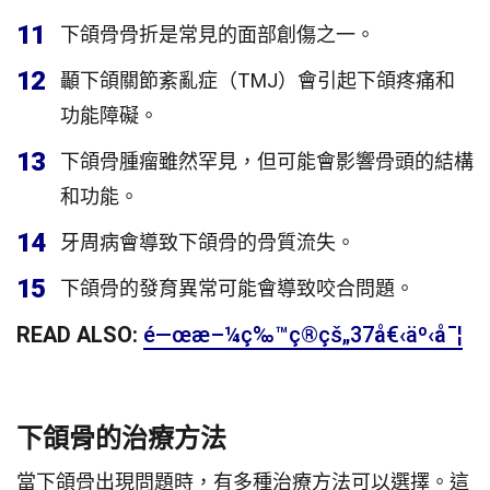
11
下頜骨骨折是常見的面部創傷之一。
12
顳下頜關節紊亂症（TMJ）會引起下頜疼痛和
功能障礙。
13
下頜骨腫瘤雖然罕見，但可能會影響骨頭的結構
和功能。
14
牙周病會導致下頜骨的骨質流失。
15
下頜骨的發育異常可能會導致咬合問題。
READ ALSO:
é—œæ–¼ç‰™ç®çš„37å€‹äº‹å¯¦
下頜骨的治療方法
當下頜骨出現問題時，有多種治療方法可以選擇。這