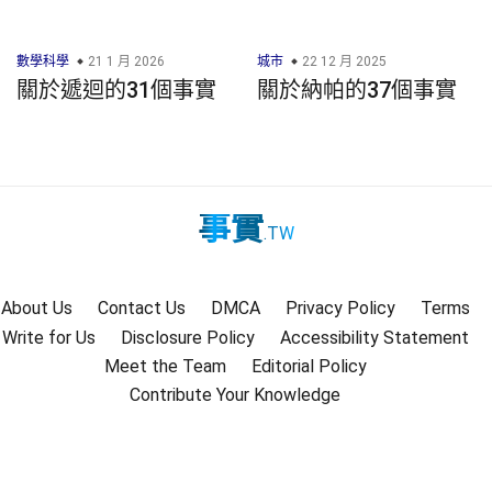
數學科學
21 1 月 2026
城市
22 12 月 2025
關於遞迴的31個事實
關於納帕的37個事實
事實
.TW
About Us
Contact Us
DMCA
Privacy Policy
Terms
Write for Us
Disclosure Policy
Accessibility Statement
Meet the Team
Editorial Policy
Contribute Your Knowledge