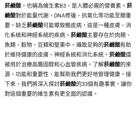
菸鹼酸
，也稱為維生素B3，是人體必需的營養素。
菸
鹼酸
對於能量代謝、DNA修復、抗氧化等功能至關重
要。缺乏
菸鹼酸
可能導致糙皮病，這是一種皮膚、消
化系統和神經系統的疾病。
菸鹼酸
主要存在於肉類、
魚類、穀物、豆類和堅果中。攝取足夠的
菸鹼酸
有助
於維持健康的皮膚、神經系統和消化系統。
菸鹼酸
還
被用於治療高膽固醇和心血管疾病。了解
菸鹼酸
的來
源、功能和重要性，能幫助我們更好地管理健康。接
下來，我們將深入探討
菸鹼酸
的33個有趣事實，讓你
對這個重要的維生素有更全面的認識。