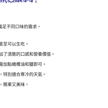
±çš„26å€‹äº‹å¯¦
滿足不同口味的需求。
甚至可以生吃。
加了清脆的口感和營養價值。
需加點橄欖油和鹽即可。
，特別適合寒冷的天氣。
，簡單又美味。