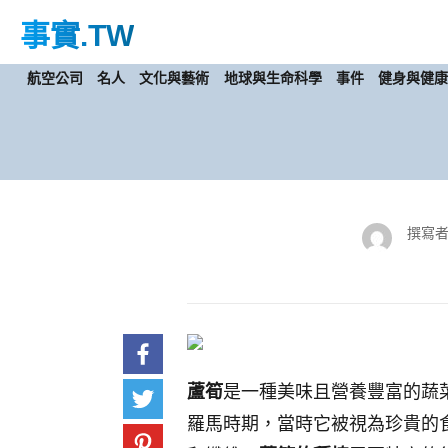
事實
.TW
航空公司
名人
文化與藝術
地球與生命科學
事件
健身與健
撰寫者
蘆筍
是一種美味且營養豐富的蔬
羅馬時期，當時它被視為珍貴的食