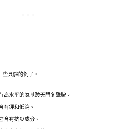
一些具體的例子。
有高水平的氨基酸天門冬酰胺。
含有鉀和低鈉。
它含有抗炎成分。