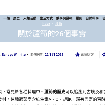
康
一般
歷史
人類活動
生活方式
數學與邏輯
電影
自然科學
Index
植物
關於蘆筍的26個事實
:
Sandye Willhite
發佈日期:
22 1 月 2026
專家驗證
菜，常見於各種料理中。
蘆筍的歷史
可以追溯到古埃及和
材。這種蔬菜富含維生素A、C、E和K，還有豐富的葉