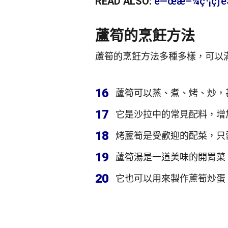
READ ALSO:
é—œæ–¼ç¹¡çƒèŠ
蘆筍的烹飪方法
蘆筍的烹飪方法多種多樣，可以
16
蘆筍可以蒸、煮、烤、炒，
17
它是沙拉中的常見配料，增
18
烤蘆筍是受歡迎的配菜，只
19
蘆筍湯是一道美味的開胃菜
20
它也可以用來製作蘆筍炒蛋