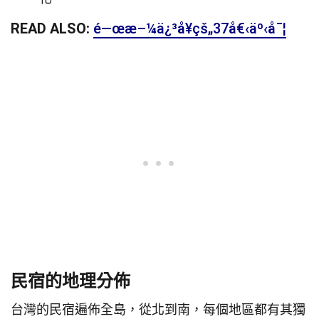
READ ALSO:
é—œæ–¼ä¿³å¥çš„37å€‹äº‹å¯¦
民宿的地理分佈
台灣的民宿遍佈全島，從北到南，每個地區都有其獨