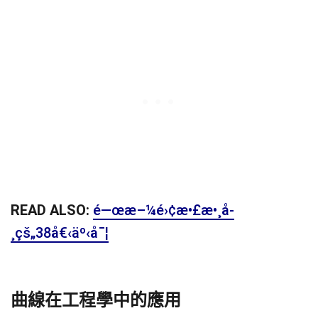
READ ALSO:
é—œæ–¼é›¢æ•£æ•¸å­
¸çš„38å€‹äº‹å¯¦
曲線在工程學中的應用