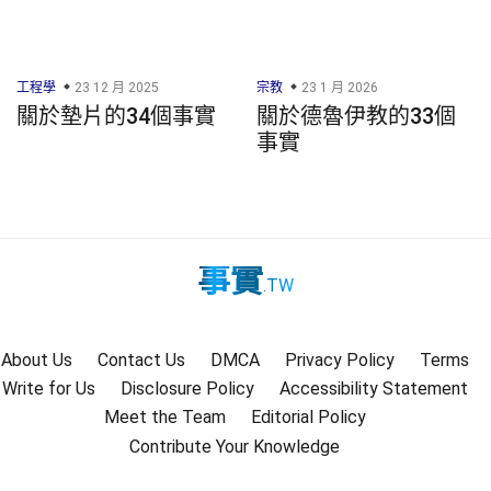
工程學
23 12 月 2025
宗教
23 1 月 2026
關於墊片的34個事實
關於德魯伊教的33個
事實
事實
.TW
About Us
Contact Us
DMCA
Privacy Policy
Terms
Write for Us
Disclosure Policy
Accessibility Statement
Meet the Team
Editorial Policy
Contribute Your Knowledge