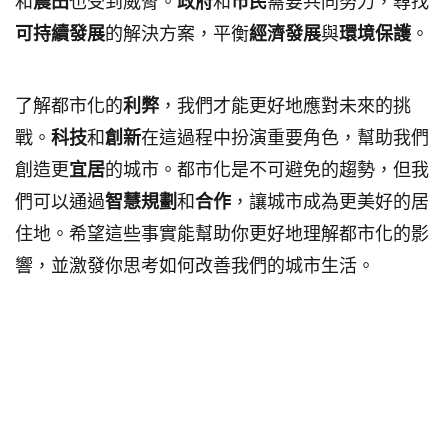
和
農田
也受到威脅。
政府
和
市民
需要共同努力，尋找
可持續發展
的解決方案，平衡
經濟發展
與
環境保護
。
了解都市化的
利弊
，我們才能更好地應對未來的挑
戰。
科技
和
創新
在這過程中扮演重要角色，幫助我們
創造更
宜居
的城市。都市化是不可避免的趨勢，但我
們可以通過
智慧規劃
和
合作
，讓城市成為更美好的居
住地。希望這些事實能幫助你更好地理解都市化的影
響，並激發你思考如何改善我們的城市生活。