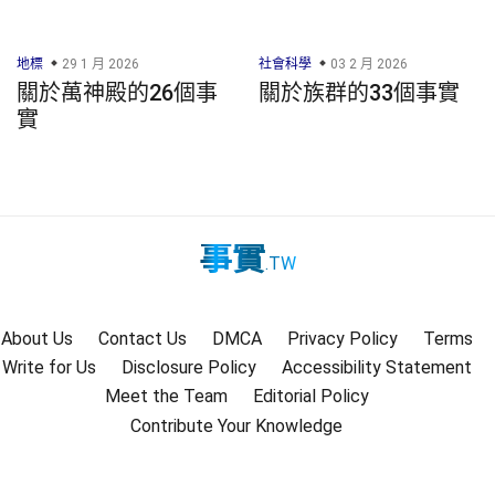
地標
29 1 月 2026
社會科學
03 2 月 2026
關於萬神殿的26個事
關於族群的33個事實
實
事實
.TW
About Us
Contact Us
DMCA
Privacy Policy
Terms
Write for Us
Disclosure Policy
Accessibility Statement
Meet the Team
Editorial Policy
Contribute Your Knowledge