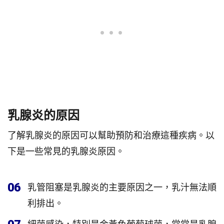
乳腺炎的原因
了解乳腺炎的原因可以幫助預防和治療這種疾病。以
下是一些常見的乳腺炎原因。
06
乳管阻塞是乳腺炎的主要原因之一，乳汁無法順
利排出。