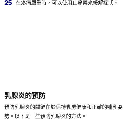
25
在疼痛嚴重時，可以使用止痛藥來緩解症狀。
乳腺炎的預防
預防乳腺炎的關鍵在於保持乳房健康和正確的哺乳姿
勢。以下是一些預防乳腺炎的方法。