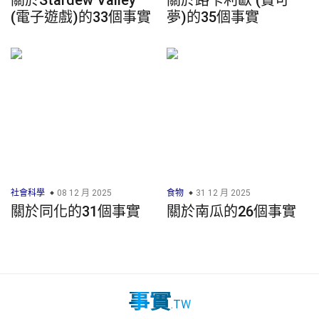
關於Stardew Valley
關於路卡利歐 (寶可
(電子遊戲)的33個事實
夢)的35個事實
社會科學
08 12 月 2025
食物
31 12 月 2025
關於同化的31個事實
關於南瓜的26個事實
事實
.TW