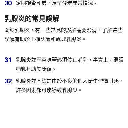
30
定期檢查乳房，及早發現異常情況。
乳腺炎的常見誤解
關於乳腺炎，有一些常見的誤解需要澄清。了解這些
誤解有助於正確認識和處理乳腺炎。
31
乳腺炎並不意味著必須停止哺乳，事實上，繼續
哺乳有助於康復。
32
乳腺炎並不總是由於不良的個人衛生習慣引起，
許多因素都可能導致乳腺炎。