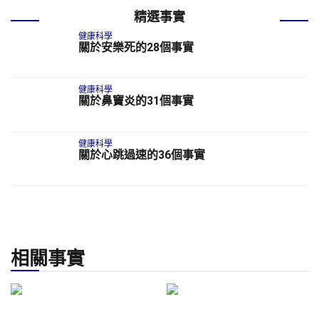
精選事實
健康科學
關於安樂死的28個事實
健康科學
關於鼻竇炎的31個事實
健康科學
關於心跳過速的36個事實
相關事實