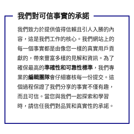
我們對可信事實的承諾
我們致力於提供值得信賴且引人入勝的內
容，這是我們工作的核心。我們網站上的
每一個事實都是由像您一樣的真實用戶貢
獻的，帶來豐富多樣的見解和資訊。為了
確保最高的
準確性和可靠性標準
，我們專
業的
編輯團隊
會仔細審核每一份提交。這
個過程保證了我們分享的事實不僅有趣，
而且可信。當您與我們一起探索和學習
時，請信任我們對品質和真實性的承諾。