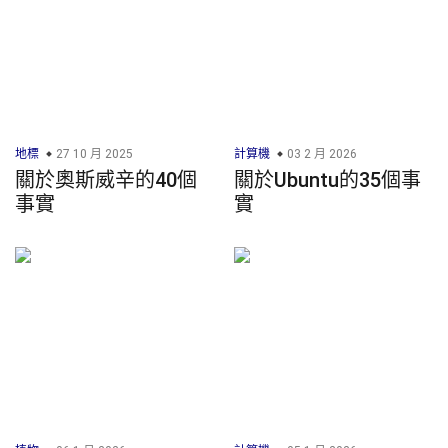
地標
27 10 月 2025
計算機
03 2 月 2026
關於奧斯威辛的40個
關於Ubuntu的35個事
事實
實