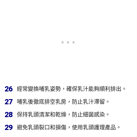
26
經常變換哺乳姿勢，確保乳汁能夠順利排出。
27
哺乳後徹底排空乳房，防止乳汁滯留。
28
保持乳頭清潔和乾燥，防止細菌感染。
29
避免乳頭裂口和損傷，使用乳頭護理產品。