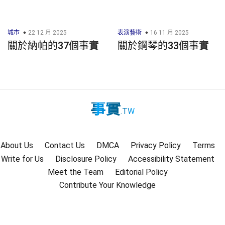
城市
22 12 月 2025
表演藝術
16 11 月 2025
關於納帕的37個事實
關於鋼琴的33個事實
事實
.TW
About Us
Contact Us
DMCA
Privacy Policy
Terms
Write for Us
Disclosure Policy
Accessibility Statement
Meet the Team
Editorial Policy
Contribute Your Knowledge