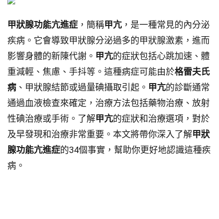
甲狀腺功能亢進症
，簡稱
甲亢
，是一種常見的內分泌
疾病。它會導致甲狀腺分泌過多的甲狀腺激素，進而
影響身體的新陳代謝。
甲亢
的症狀包括心跳加速、體
重減輕、焦慮、手抖等。這種病症可能由於
格雷夫氏
病
、甲狀腺結節或過量碘攝取引起。
甲亢
的診斷通常
通過血液檢查來確定，治療方法包括藥物治療、放射
性碘治療或手術。了解
甲亢
的症狀和治療選項，對於
及早發現和治療非常重要。本文將帶你深入了解
甲狀
腺功能亢進症
的34個事實，幫助你更好地認識這種疾
病。