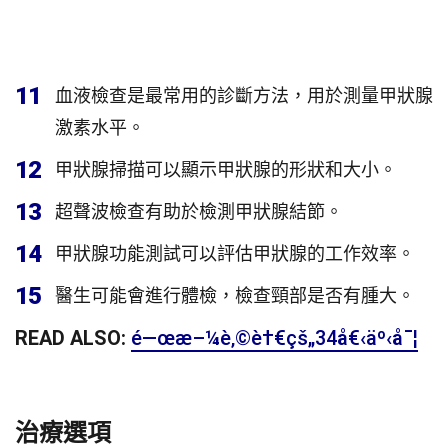
11
血液檢查是最常用的診斷方法，用於測量甲狀腺
激素水平。
12
甲狀腺掃描可以顯示甲狀腺的形狀和大小。
13
超聲波檢查有助於檢測甲狀腺結節。
14
甲狀腺功能測試可以評估甲狀腺的工作效率。
15
醫生可能會進行體檢，檢查頸部是否有腫大。
READ ALSO:
é—œæ–¼è‚©è†€çš„34å€‹äº‹å¯¦
治療選項