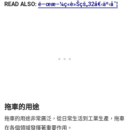
READ ALSO:
é—œæ–¼ç«è»Šçš„32å€‹äº‹å¯¦
拖車的用途
拖車的用途非常廣泛，從日常生活到工業生產，拖車
在各個領域發揮著重要作用。